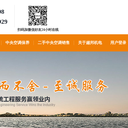
98
929
扫码加微信好友24小时在线
客服
中央空调保养
二手中央空调销售
关于越邦机电
用户登录