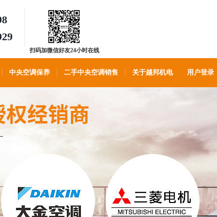
98
929
扫码加微信好友24小时在线
客服
中央空调保养
二手中央空调销售
关于越邦机电
用户登录