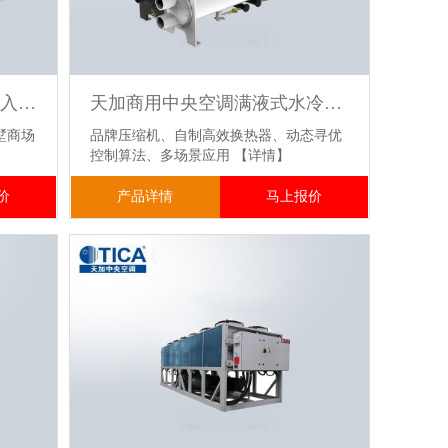
天加中央空调1.5匹天花板嵌入式风管机室内机TMDN032AC-NS
天加商用中央空调满液式水冷螺杆冷（热）水机组 工程项目空调安装
墅商场
品牌压缩机、自制高效换热器、动态寻优
控制算法、多场景应用
【详情】
价
产品详情
马上报价