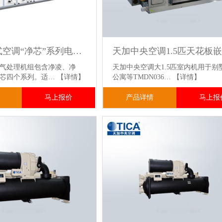
天加组合式空调“净芯”系列电子厂洁净区使用 洁净型MAU大风量
气处理机组包含净凌、净
天加中央空调大1.5匹室内机用于别
净芯四个系列。适…
【详情】
公寓等TMDN036…
【详情】
马上报价
产品详情
马上报