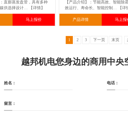
：直膨蒸发盘管，具有多种
【产品介绍】：节能高效、智能除
冷媒供选择设计…
【详情】
效运行、寿命长、智能控制…
【详
马上报价
产品详情
马上报
1
2
3
下一页
末页
越邦机电您身边的商用中央
姓名：
电话：
留言：