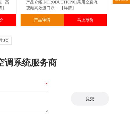
霜、高
产品介绍INTRODUCTION01采用全直流
情】
变频高效进口双…
【详情】
价
产品详情
马上报价
共3页
空调系统服务商
*