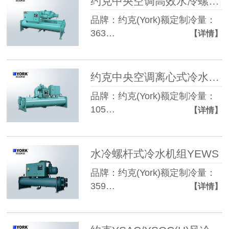
约克中央空调高效水冷螺杆冷水机组YGWE
品牌：约克(York)额定制冷量：
363…
【详情】
约克中央空调离心式冷水机组YK
品牌：约克(York)额定制冷量：
105…
【详情】
水冷螺杆式冷水机组YEWS
品牌：约克(York)额定制冷量：
359…
【详情】