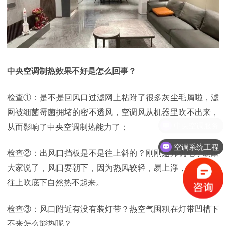
中央空调制热效果不好是怎么回事？
检查①：是不是回风口过滤网上粘附了很多灰尘毛屑啦，滤
网被细菌霉菌拥堵的密不透风，空调风从机器里吹不出来，
中央空调服务
从而影响了中央空调制热能力了；
空调系统工程
检查②：出风口挡板是不是往上斜的？刚刚越邦机电小编跟
大家说了，风口要朝下，因为热风较轻，易上浮，你把热风
往上吹底下自然热不起来。
检查③：风口附近有没有装灯带？热空气囤积在灯带凹槽下
不来怎么能热呢？