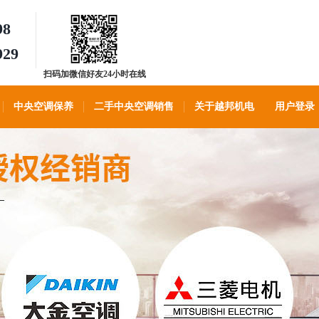
98
929
扫码加微信好友24小时在线
客服
中央空调保养
二手中央空调销售
关于越邦机电
用户登录