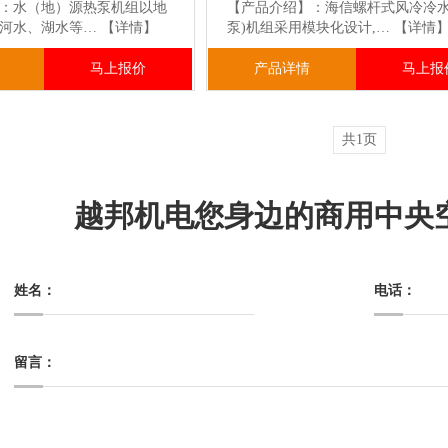
：水（地）源热泵机组以地
【产品介绍】：海信螺杆式风冷冷水
、河水、湖水等…
【详情】
泵)机组采用模块化设计,…
【详情
马上报价
产品详情
马上报
共1页
越邦机电您身边的商用中央
姓名：
电话：
留言：