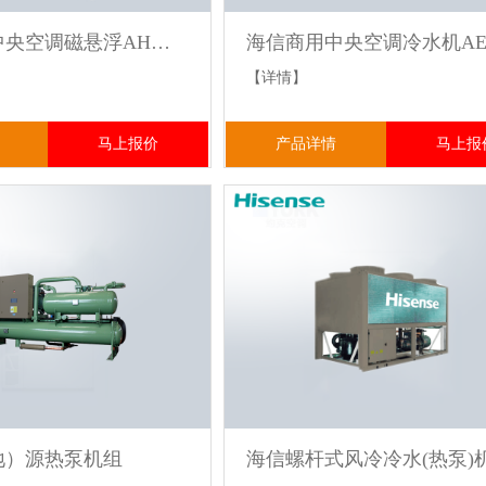
海信商用中央空调磁悬浮AH系列冷水机组
【详情】
马上报价
产品详情
马上报
地）源热泵机组
海信螺杆式风冷冷水(热泵)