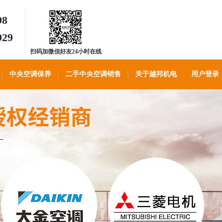
98
929
扫码加微信好友24小时在线
客服
中央空调保养
二手中央空调销售
关于越邦机电
用户登录