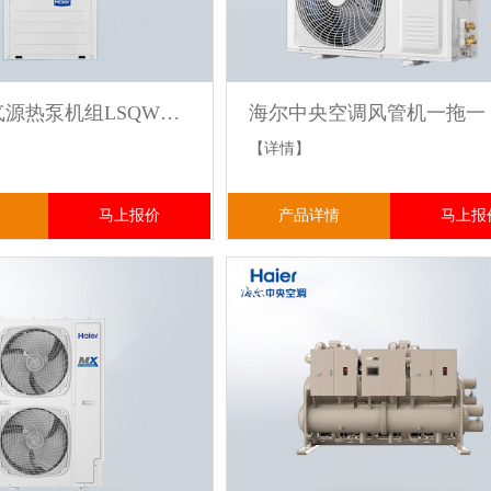
超低温空气源热泵机组LSQWRF40/R2(D)Y-H 中央空调水系统冷暖二联供
【详情】
马上报价
产品详情
马上报