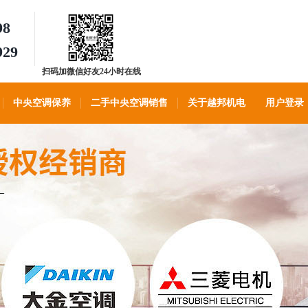
98
929
扫码加微信好友24小时在线
客服
中央空调保养
二手中央空调销售
关于越邦机电
用户登录