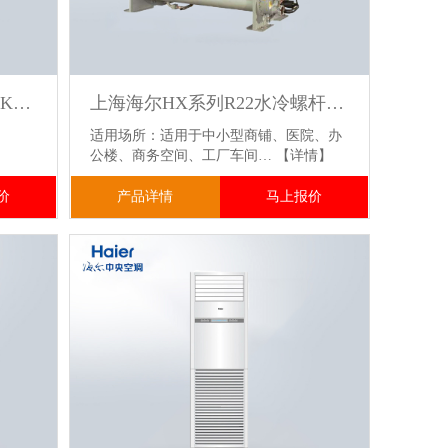
海尔中央空调风管机一拖一 KFRd-35NW/75EF81 云睿1.5匹 一级能效嵌入式变频冷暖
上海海尔HX系列R22水冷螺杆机 办公楼工厂车间中央空调 节能改造 越邦机电
适用场所：适用于中小型商铺、医院、办
公楼、商务空间、工厂车间…
【详情】
价
产品详情
马上报价