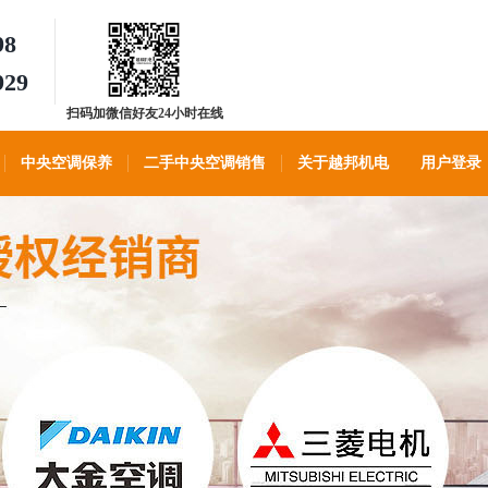
98
929
扫码加微信好友24小时在线
客服
中央空调保养
二手中央空调销售
关于越邦机电
用户登录