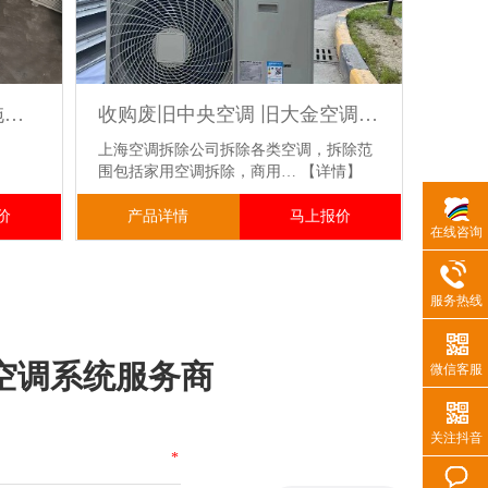
二手大金5匹变频多联机一拖三9成新冷暖空调机
收购废旧中央空调 旧大金空调 二手制冷设备回收高价上门随叫随到
上海空调拆除公司拆除各类空调，拆除范
围包括家用空调拆除，商用…
【详情】
价
产品详情
马上报价
在线咨询
服务热线
空调系统服务商
微信客服
关注抖音
*