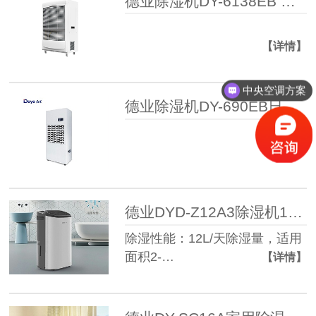
德业除湿机DY-6138EB 地下室/车库/仓库快速搞定全屋潮湿 告别霉味
【详情】
中央空调方案
德业除湿机DY-690EB日除湿量90升/天大功率应对潮湿难题
【详情】
德业DYD-Z12A3除湿机12L/天 智能APP控制 静音干衣 适用20㎡ 米家联动
除湿性能：12L/天除湿量，适用
面积2-…
【详情】