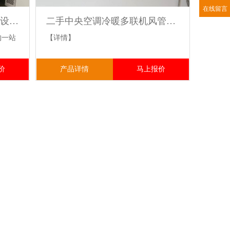
在线留言
中央空调回收 家庭商场废旧设备上门服务 专业收购二手家电设备
二手中央空调冷暖多联机风管机1匹1.5匹2匹3匹吸顶机出售回收
购一站
【详情】
价
产品详情
马上报价