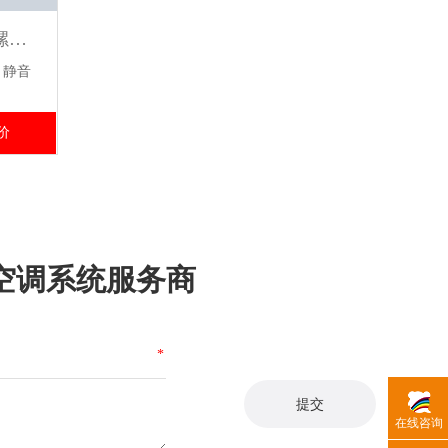
格力商用中央空调LM 系列螺杆式风冷冷（热）水机组( 高能效)
，静音
价
空调系统服务商
*
在线咨询