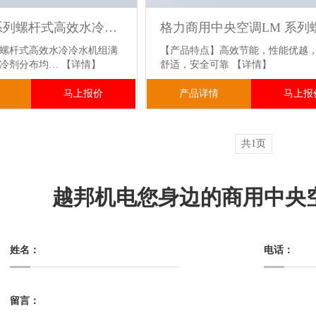
格力LHE系列螺杆式高效水冷冷水机组 一级能效 智能控温 稳定可靠 大型商业/工业制冷优选
列螺杆式高效水冷冷水机组满
【产品特点】高效节能，性能优越
制冷剂分布均…
【详情】
舒适，安全可靠
【详情】
马上报价
产品详情
马上报
共1页
越邦机电您身边的商用中央
姓名：
电话：
留言：