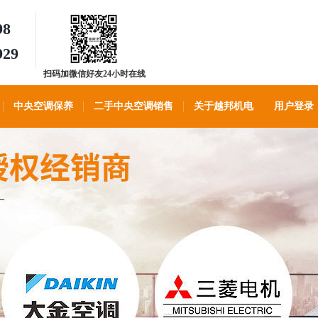
98
929
扫码加微信好友24小时在线
客服
中央空调保养
二手中央空调销售
关于越邦机电
用户登录