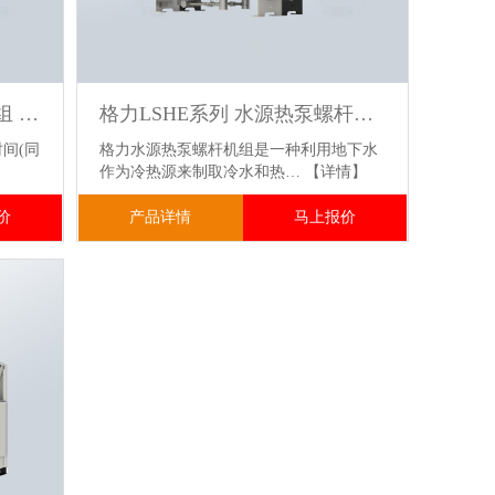
格力LHI系列 冰蓄冷螺杆机组 适用于大型商场.酒店.医院.数据中心稳定供冷
格力LSHE系列 水源热泵螺杆机组 水源热回收技术 一机实现制冷供热 节能率超40%
间(同
格力水源热泵螺杆机组是一种利用地下水
】
作为冷热源来制取冷水和热…
【详情】
价
产品详情
马上报价